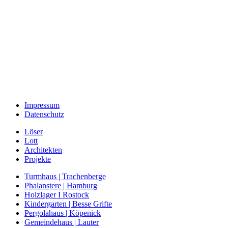
Impressum
Datenschutz
Löser
Lott
Architekten
Projekte
Turmhaus | Trachenberge
Phalanstere | Hamburg
Holzlager I Rostock
Kindergarten | Besse Grifte
Pergolahaus | Köpenick
Gemeindehaus | Lauter